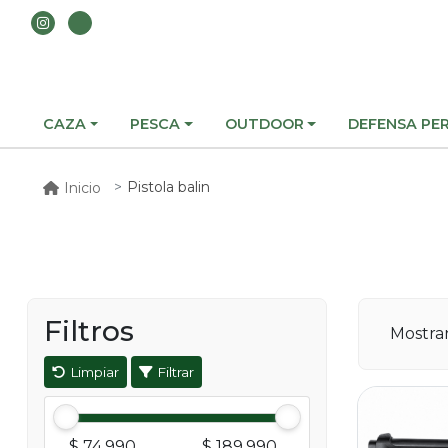
CAZA
PESCA
OUTDOOR
DEFENSA PE
Pistola balin
Inicio
Filtros
Mostr
Limpiar
Filtrar
$ 74.990
$ 189.990