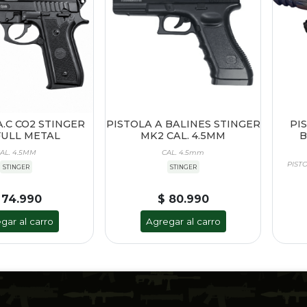
A.C CO2 STINGER
PISTOLA A BALINES STINGER
PI
FULL METAL
MK2 CAL. 4.5MM
B
AL. 4.5MM
CAL. 4.5mm
PIST
STINGER
STINGER
 74.990
$ 80.990
gar al carro
Agregar al carro