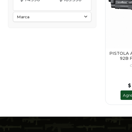
Marca
PISTOLA 
92B 
C
$
Agre