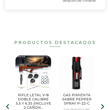
después de comprar.
PRODUCTOS DESTACADOS
V-2
RIFLE LETAL V-8
GAS PIMIENTA
TO
DOBLE CALIBRE
SABRE PEPPER
P
5,5 Y 6,35 (INCLUYE
SPRAY P-22-C
E
ERIA
2 CAÑON...
HE
GAS PIMIENTA PARA