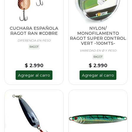
CUCHARA ESPAÑOLA
NYLON/
RAGOT RAN #COBRE
MONOFILAMENTO
RAGOT SUPER CONTROL
DIFERENCIA EN PESO
VERT -100MTS-
RAGOT
VARIEDAD EN Ø Y PESO
RAGOT
$ 2.990
$ 2.990
Agregar al carro
Agregar al carro