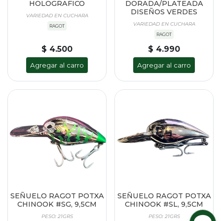
HOLOGRAFICO
DORADA/PLATEADA
DISEÑOS VERDES
VARIEDAD EN CUCHARA
VARIEDAD EN CUCHARA
RAGOT
RAGOT
$ 4.500
$ 4.990
Agregar al carro
Agregar al carro
SEÑUELO RAGOT POTXA
SEÑUELO RAGOT POTXA
CHINOOK #SG, 9,5CM
CHINOOK #SL, 9,5CM
PESO: 21GRS
PESO: 21GRS