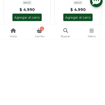
RAGOT
RAGOT
$ 4.990
$ 4.990
Agregar al carro
Agregar al carro
0
Inicio
Carrito
Buscar
Menú
SEÑUELO RAGOT POTXA
CUCHARA RAGOT KING
CHINOOK #YL, 9,5CM
SPOON NARANJA (TIGRE)
PESO: 21GRS
VARIEDAD EN CUCHARA
RAGOT
RAGOT
$ 4.990
$ 5.500