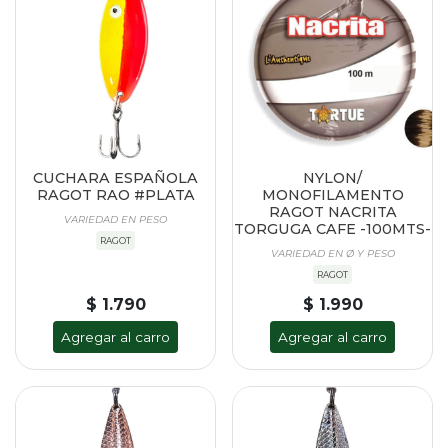
CUCHARA ESPAÑOLA
NYLON/
RAGOT RAO #PLATA
MONOFILAMENTO
RAGOT NACRITA
VARIEDAD EN PESO
TORGUGA CAFE -100MTS-
RAGOT
VARIEDAD EN Ø Y PESO
RAGOT
$ 1.790
$ 1.990
Agregar al carro
Agregar al carro