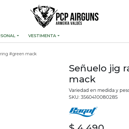
RSONAL
VESTIMENTA
erring #green mack
Señuelo jig 
mack
Variedad en medida y pes
SKU: 3560410080285
$ 4.490