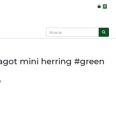
0
ragot mini herring #green
o