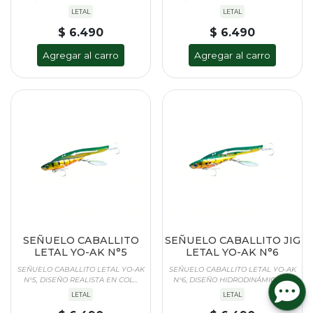
LETAL
LETAL
$ 6.490
$ 6.490
Agregar al carro
Agregar al carro
SEÑUELO CABALLITO
SEÑUELO CABALLITO JIG
LETAL YO-AK N°5
LETAL YO-AK N°6
SEÑUELO CABALLITO LETAL YO-AK
SEÑUELO CABALLITO LETAL YO-AK
N°5, DISEÑO REALISTA EN COL...
N°6, DISEÑO HIDRODINÁMICO E...
LETAL
LETAL