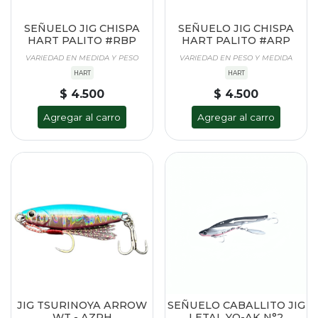
SEÑUELO JIG CHISPA
SEÑUELO JIG CHISPA
HART PALITO #RBP
HART PALITO #ARP
VARIEDAD EN MEDIDA Y PESO
VARIEDAD EN PESO Y MEDIDA
HART
HART
$ 4.500
$ 4.500
Agregar al carro
Agregar al carro
JIG TSURINOYA ARROW
SEÑUELO CABALLITO JIG
WT - AZRH
LETAL YO-AK N°2