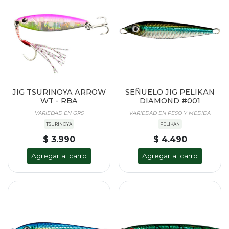
JIG TSURINOYA ARROW
SEÑUELO JIG PELIKAN
WT - RBA
DIAMOND #001
VARIEDAD EN GRS
VARIEDAD EN PESO Y MEDIDA
TSURINOYA
PELIKAN
$ 3.990
$ 4.490
Agregar al carro
Agregar al carro