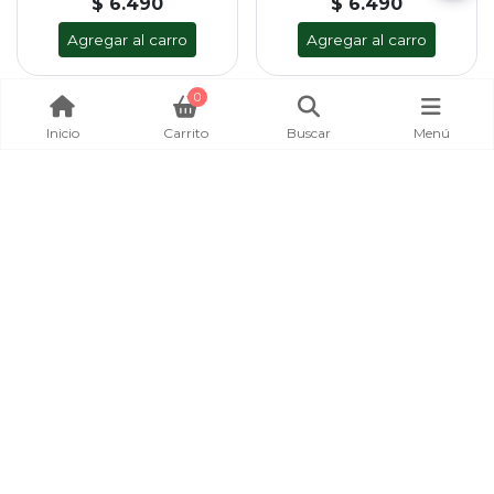
$ 6.490
$ 6.490
Agregar al carro
Agregar al carro
0
Inicio
Carrito
Buscar
Menú
CHISPA JIG LETAL CON
CHISPA JIG LETAL BKK
ANZUELOS BKK N°5
N°5 80GR #B
80GR #A
PARA PESCA DE CORVINAS Y
LENGUADO
PARA PESCA DE CORVINA Y
LENGUADOS
LETAL
LETAL
$ 6.490
$ 6.490