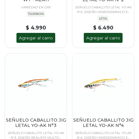
VARIEDAD EN GRS
SEÑUELO CABALLITO LETAL YO-AK
N°2, DISEÑO HIDRODINÁMICO E...
TSURINOYA
LETAL
$ 4.990
$ 6.490
Agregar al carro
Agregar al carro
SEÑUELO CABALLITO JIG
SEÑUELO CABALLITO JIG
LETAL YO-AK N°3
LETAL YO-AK N°4
SEÑUELO CABALLITO LETAL YO-AK
SEÑUELO CABALLITO LETAL YO-AK
N°3, DISEÑO REALISTA MULTIC...
N°4, DISEÑO HIDRODINÁMICO E...