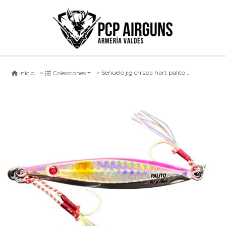
Señuelo jig chispa hart palito #arp
Inicio
Colecciones