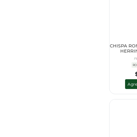
CHISPA RO
HERRIN
P
RO
Agre