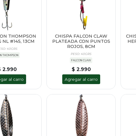
RON THOMPSON
CHISPA FALCON CLAW
CHI
 NL #145, 13CM
PLATEADA CON PUNTOS
HER
ROJOS, 8CM
ESO: 40GRS
PESO: 40GRS
N THOMPSON
FALCON CLAW
$ 2.990
$ 2.990
gar al carro
Agregar al carro