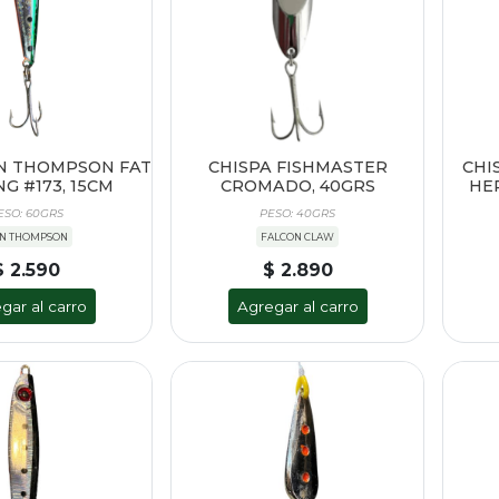
N THOMPSON FAT
CHISPA FISHMASTER
CHI
G #173, 15CM
CROMADO, 40GRS
HER
ESO: 60GRS
PESO: 40GRS
N THOMPSON
FALCON CLAW
$ 2.590
$ 2.890
gar al carro
Agregar al carro