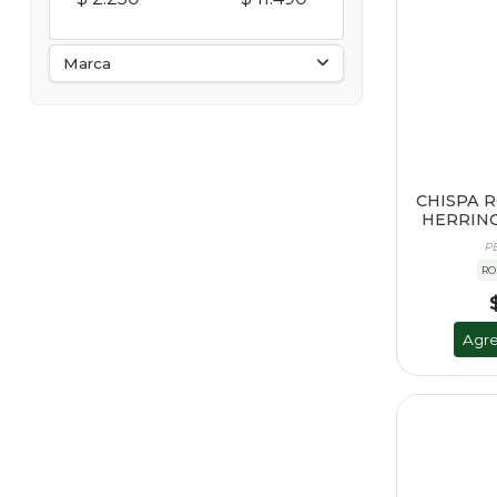
Marca
CHISPA 
HERRING
P
RO
Agre