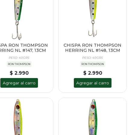
SPA RON THOMPSON
CHISPA RON THOMPSON
RING NL #147, 13CM
HERRING NL #148, 13CM
PESO: 40GRS
PESO: 40GRS
RON THOMPSON
RON THOMPSON
$ 2.990
$ 2.990
Agregar al carro
Agregar al carro