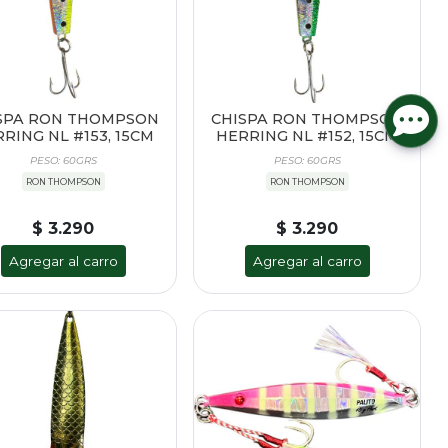
SPA RON THOMPSON
CHISPA RON THOMPSON
RING NL #153, 15CM
HERRING NL #152, 15CM
PESO: 60GRS
PESO: 60GRS
RON THOMPSON
RON THOMPSON
$ 3.290
$ 3.290
Agregar al carro
Agregar al carro