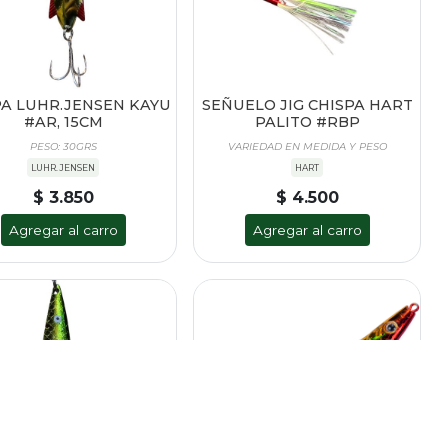
PA LUHR.JENSEN KAYU
SEÑUELO JIG CHISPA HART
#AR, 15CM
PALITO #RBP
PESO: 30GRS
VARIEDAD EN MEDIDA Y PESO
LUHR.JENSEN
HART
$ 3.850
$ 4.500
Agregar al carro
Agregar al carro