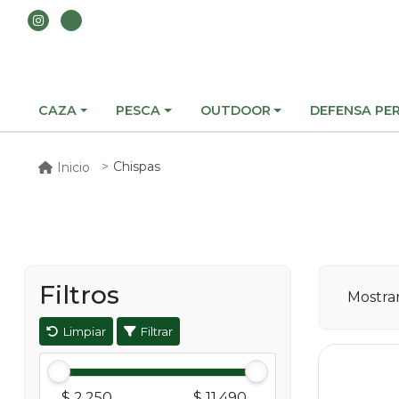
CAZA
PESCA
OUTDOOR
DEFENSA PE
Chispas
Inicio
Filtros
Mostr
Limpiar
Filtrar
$ 2.250
$ 11.490