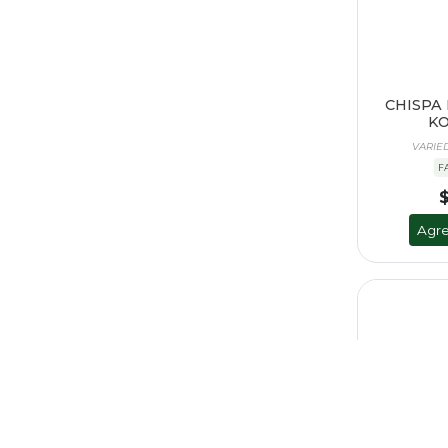
CHISPA
KO
VARIE
F
Agre