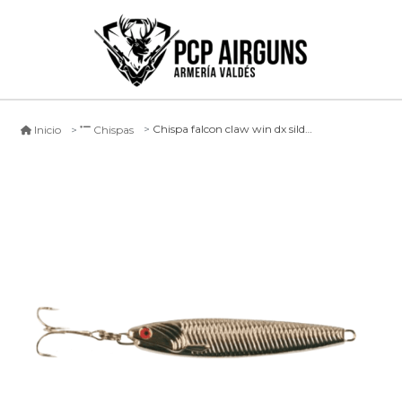
Chispa falcon claw win dx silda sj80 - silver
Inicio
Chispas