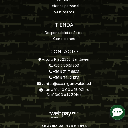
Oudoor
Defensa personal
Vestimenta
TIENDA
Responsabilidad Social
Condiciones
CONTACTO
Arturo Prat 2535, San Javier
+56 9 79151860
+56 9 3117 6605
+56 9 7642 1315
ventas@pcpairgunsvaldes.cl
Lun a Vie 10:00 a 19:00hrs
Sab 10:00 a 14:30hrs
ARMERÍA VALDÉS © 2026