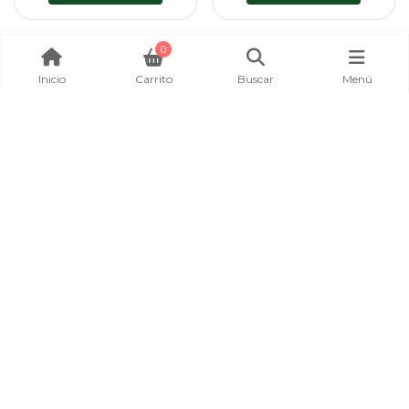
0
Inicio
Carrito
Buscar
Menú
DESTORCERDOR FALCON
CUCHARA ESPAÑOLA
CLAW BARREL S.+SAF.S.
FALCON CLAW #PLATA
LT-3701 - BLACK...
VARIEADAD EN TIPO DE CUCHARILLA
VARIEDAD DE N°
FALCON CLAW
FALCON CLAW
$ 1.600
$ 2.100
Agregar al carro
Agregar al carro