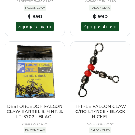
PERFECTO PARA PESCA
VARIEDAD EN PESO
FALCON CLAW
FALCON CLAW
$ 890
$ 990
Agregar al carro
Agregar al carro
DESTORCEDOR FALCON
TRIPLE FALCON CLAW
CLAW BARREL S. +INT. S.
C/RO LT-1706 - BLACK
LT-3702 - BLAC...
NICKEL
VARIEDAD EN N°
VARIEDAD EN N°
FALCON CLAW
FALCON CLAW