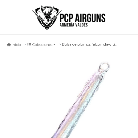
Bolsa de plomos falcon claw tipo misil
Inicio
Colecciones