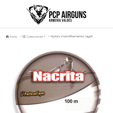
Nylon/ monofilamento ragot nacrita torguga cafe -100mts-
Inicio
Colecciones