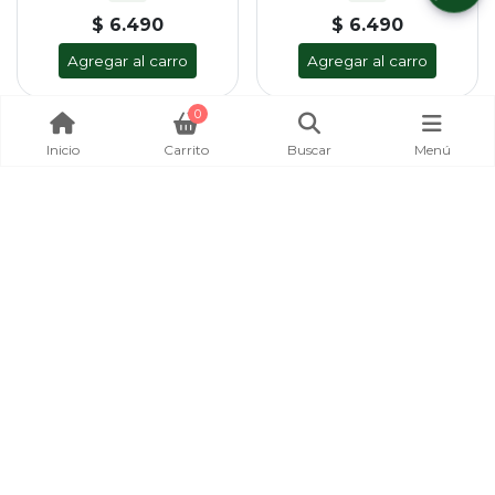
$ 6.490
$ 6.490
Agregar al carro
Agregar al carro
0
Inicio
Carrito
Buscar
Menú
CHISPA LETAL CON
CHISPA LETAL CON
AZUELOS BKK - 80 GRS
AZUELOS BKK - 80 GRS
(N°6)
(N°7)
CHISPA LETAL PARA CORVINAS.
CHISPA LETAL PARA CORVINAS.
LETAL
LETAL
$ 6.490
$ 6.490