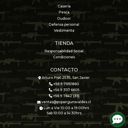
Casería
Pesca
Oudoor
Defensa personal
Vestimenta
TIENDA
Responsabilidad Social
Condiciones
CONTACTO
Arturo Prat 2535, San Javier
+56 9 79151860
+56 9 3117 6605
+56 9 7642 1315
ventas@pcpairgunsvaldes.cl
Lun a Vie 10:00 a 19:00hrs
Sab 10:00 a 14:30hrs