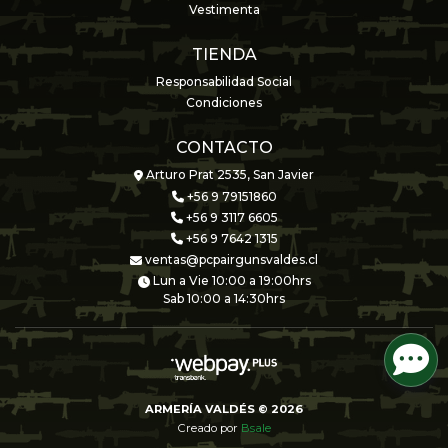
Vestimenta
TIENDA
Responsabilidad Social
Condiciones
CONTACTO
Arturo Prat 2535, San Javier
+56 9 79151860
+56 9 3117 6605
+56 9 7642 1315
ventas@pcpairgunsvaldes.cl
Lun a Vie 10:00 a 19:00hrs
Sab 10:00 a 14:30hrs
ARMERÍA VALDÉS © 2026
Creado por
Bsale