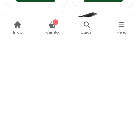
0
Inicio
Carrito
Buscar
Menú
Sin Stock
Sin Stock
GUANTES CONTRA
CARRETE KASTKING
SOLAR KASTKING, AZUL
CENTRON, 4000
CON DISEÑO
RECOMENDADO EN LAGO T MAR
PROTECCION UV
KASTKING
KASTKING
$ 12.990
$ 36.990