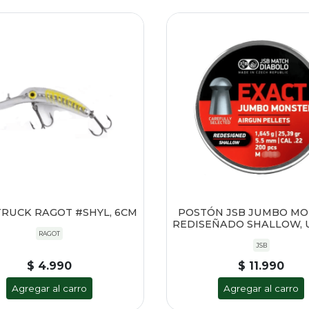
TRUCK RAGOT #SHYL, 6CM
POSTÓN JSB JUMBO M
REDISEÑADO SHALLOW, U
RAGOT
JSB
$ 4.990
$ 11.990
Agregar al carro
Agregar al carro