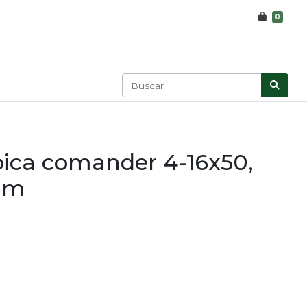
0
pica comander 4-16x50,
mm