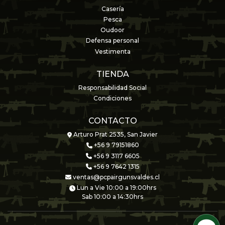
Casería
Pesca
Oudoor
Defensa personal
Vestimenta
TIENDA
Responsabilidad Social
Condiciones
CONTACTO
Arturo Prat 2535, San Javier
+56 9 79151860
+56 9 3117 6605
+56 9 7642 1315
ventas@pcpairgunsvaldes.cl
Lun a Vie 10:00 a 19:00hrs
Sab 10:00 a 14:30hrs