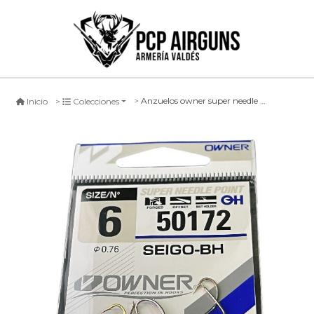
Anzuelos owner super needle point #50172
Inicio
Colecciones