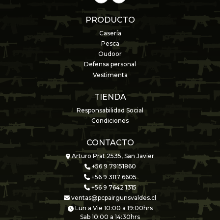
PRODUCTO
Casería
Pesca
Oudoor
Defensa personal
Vestimenta
TIENDA
Responsabilidad Social
Condiciones
CONTACTO
Arturo Prat 2535, San Javier
+56 9 79151860
+56 9 3117 6605
+56 9 7642 1315
ventas@pcpairgunsvaldes.cl
Lun a Vie 10:00 a 19:00hrs
Sab 10:00 a 14:30hrs