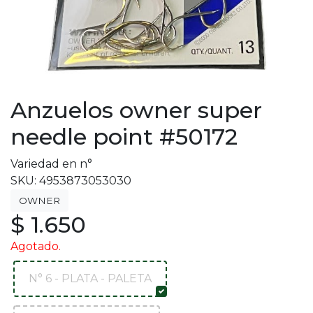
Anzuelos owner super
needle point #50172
Variedad en n°
SKU: 4953873053030
OWNER
$ 1.650
Agotado.
N° 6 - PLATA - PALETA