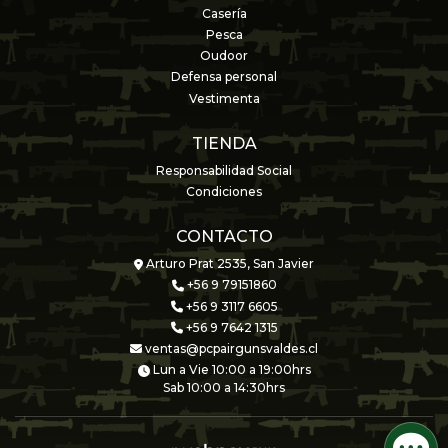
Casería
Pesca
Oudoor
Defensa personal
Vestimenta
TIENDA
Responsabilidad Social
Condiciones
CONTACTO
Arturo Prat 2535, San Javier
+56 9 79151860
+56 9 3117 6605
+56 9 7642 1315
ventas@pcpairgunsvaldes.cl
Lun a Vie 10:00 a 19:00hrs
Sab 10:00 a 14:30hrs