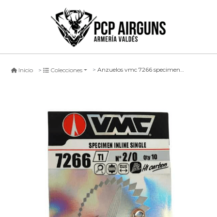
Anzuelos vmc 7266 specimen inline single
Inicio
Colecciones