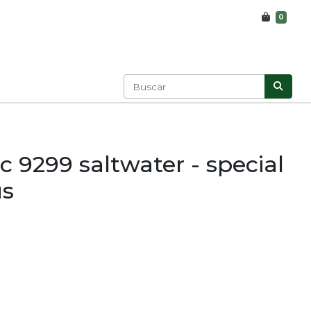
0
 9299 saltwater - special
us