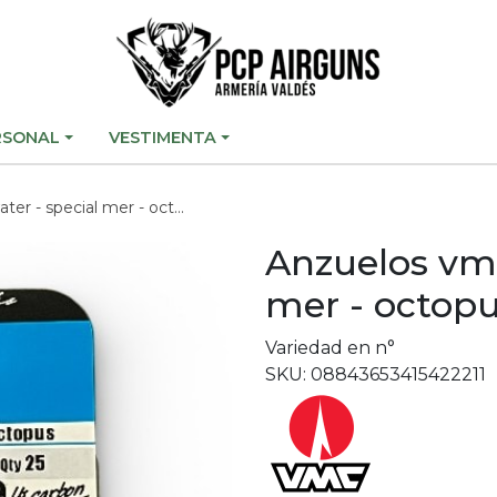
RSONAL
VESTIMENTA
 - special mer - octopus
Anzuelos vmc
mer - octop
Variedad en n°
SKU: 08843653415422211