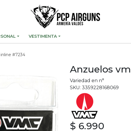
RSONAL
VESTIMENTA
inline #7234
Anzuelos vm
Variedad en n°
SKU: 3359228168069
$ 6.990