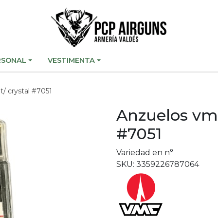
RSONAL
VESTIMENTA
t/ crystal #7051
Anzuelos vmc 
#7051
Variedad en n°
SKU: 3359226787064