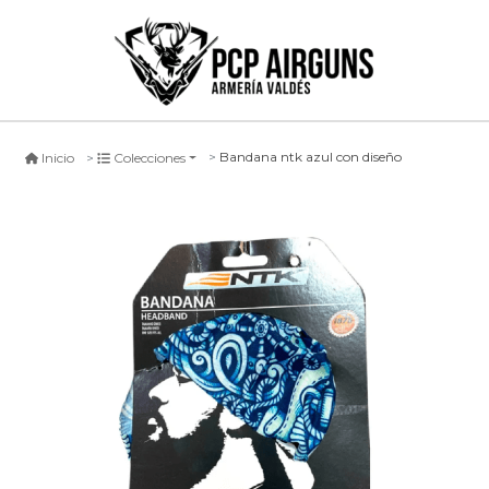
Bandana ntk azul con diseño
Inicio
Colecciones