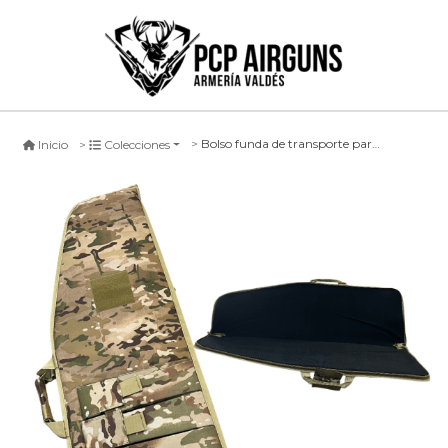
Bolso funda de transporte para rifle camuflaje militar 100x33cm
Inicio
Colecciones