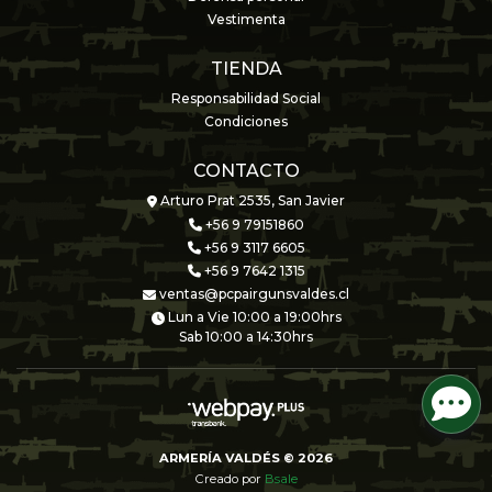
Vestimenta
TIENDA
Responsabilidad Social
Condiciones
CONTACTO
Arturo Prat 2535, San Javier
+56 9 79151860
+56 9 3117 6605
+56 9 7642 1315
ventas@pcpairgunsvaldes.cl
Lun a Vie 10:00 a 19:00hrs
Sab 10:00 a 14:30hrs
ARMERÍA VALDÉS © 2026
Creado por
Bsale