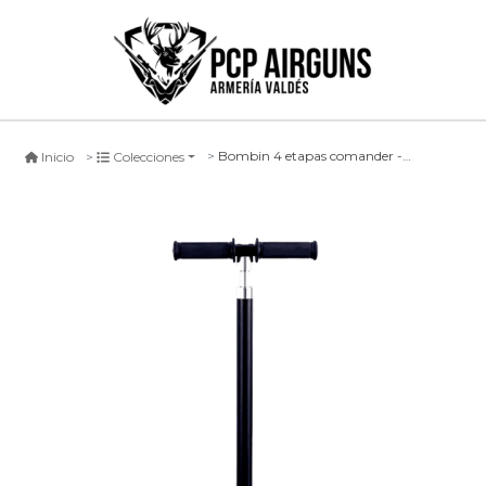
Bombin 4 etapas comander - 4500 psi
Inicio
Colecciones