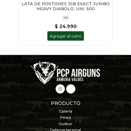
000
LATA DE POSTONES JSB EXACT JUMBO
MA
HEAVY DIABOLO, UNI. 500
JSB
$ 24.990
Agregar al carro
PRODUCTO
Casería
Pesca
Oudoor
Defensa personal