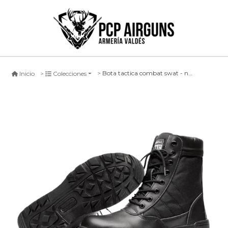
Bota tactica combat swat - negra
Inicio
Colecciones