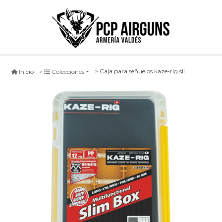
Caja para señuelos kaze-rig slim box
Inicio
Colecciones