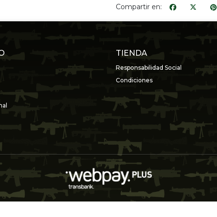
Compartir en:
O
TIENDA
Responsabilidad Social
Condiciones
nal
ARMERÍA VALDÉS © 2026
Creado por
Bsale