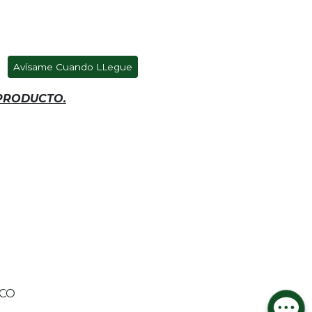
Avísame Cuando LLegue
 PRODUCTO.
ICO