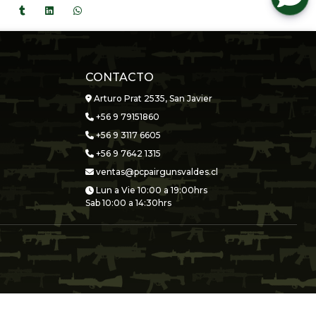
CONTACTO
Arturo Prat 2535, San Javier
+56 9 79151860
+56 9 3117 6605
+56 9 7642 1315
ventas@pcpairgunsvaldes.cl
Lun a Vie 10:00 a 19:00hrs
Sab 10:00 a 14:30hrs