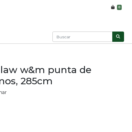
0
claw w&m punta de
amos, 285cm
mar