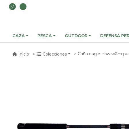
CAZA
PESCA
OUTDOOR
DEFENSA PE
Caña eagle claw w&m punta 
Inicio
Colecciones