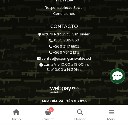
Responsabilidad Social
Condiciones
CONTACTO
Arturo Prat 2535, San Javier
+56 9 79151860
+56 9 3117 6605
+56 9 7642 1315
ventas@pcpairgunsvaldes.cl
Lun a Vie 10:00 a 19:00hrs
Sab 10:00 a 14:30hrs
ARMERÍA VALDÉS © 2026
Creado por
Bsale
0
Inicio
Carrito
Buscar
Menú