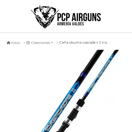
Caña okuma cascade ii 2 tramos, 270cm
Inicio
Colecciones