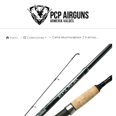
Caña okuma epixor 2 tramos, 270cm
Inicio
Colecciones