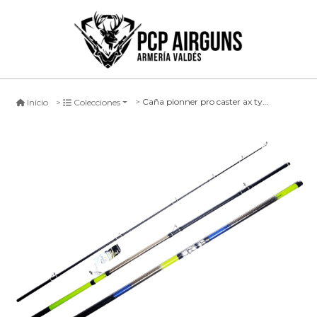
Caña pionner pro caster ax type g, 390cm
Inicio
Colecciones