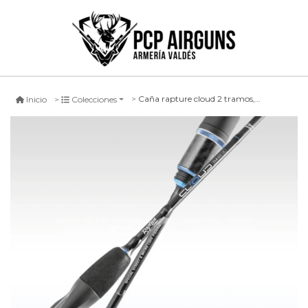
Caña rapture cloud 2 tramos, 213cm
Inicio
Colecciones