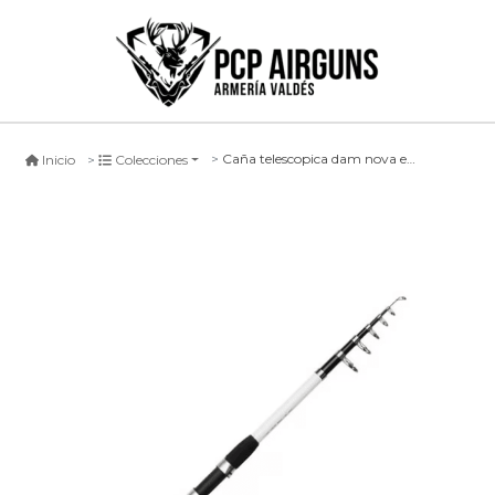
Caña telescopica dam nova expedition, 180cm
Inicio
Colecciones