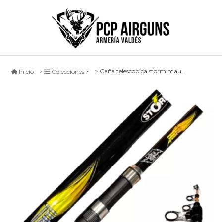
Caña telescopica storm maupiti surf, 390cm
Inicio
Colecciones