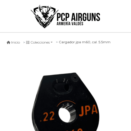
Cargador jpa m60, cal. 5.5mm
Inicio
Colecciones