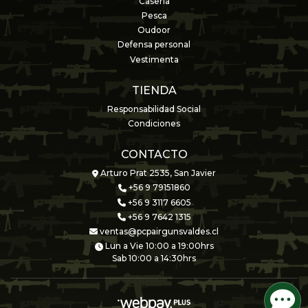
Casería
Pesca
Oudoor
Defensa personal
Vestimenta
TIENDA
Responsabilidad Social
Condiciones
CONTACTO
Arturo Prat 2535, San Javier
+56 9 79151860
+56 9 3117 6605
+56 9 7642 1315
ventas@pcpairgunsvaldes.cl
Lun a Vie 10:00 a 19:00hrs
Sab 10:00 a 14:30hrs