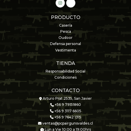
PRODUCTO
Casería
Pesca
Oudoor
Defensa personal
Vestimenta
TIENDA
Responsabilidad Social
Condiciones
CONTACTO
Arturo Prat 2535, San Javier
+56 9 79151860
+56 9 3117 6605
+56 9 7642 1315
ventas@pcpairgunsvaldes.cl
Lun a Vie 10:00 a 19:00hrs