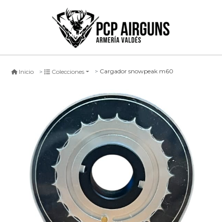
Cargador snowpeak m60
Inicio
Colecciones