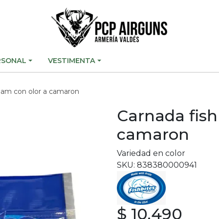
RSONAL
VESTIMENTA
clam con olor a camaron
Carnada fish
camaron
Variedad en color
SKU: 838380000941
$ 10.490