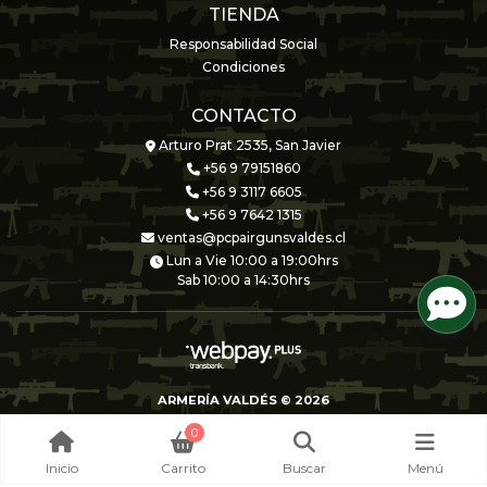
TIENDA
Responsabilidad Social
Condiciones
CONTACTO
Arturo Prat 2535, San Javier
+56 9 79151860
+56 9 3117 6605
+56 9 7642 1315
ventas@pcpairgunsvaldes.cl
Lun a Vie 10:00 a 19:00hrs
Sab 10:00 a 14:30hrs
ARMERÍA VALDÉS © 2026
Creado por
Bsale
0
Inicio
Carrito
Buscar
Menú