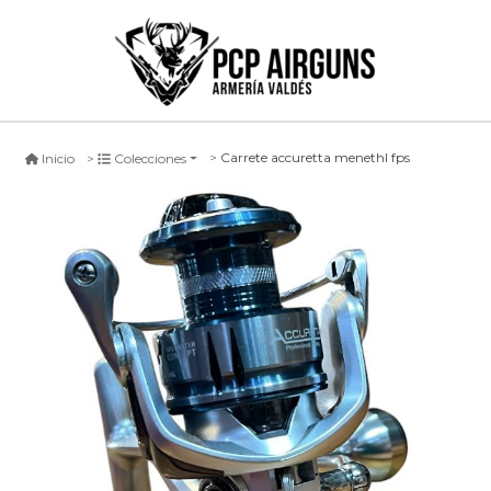
Carrete accuretta menethl fps
Inicio
Colecciones