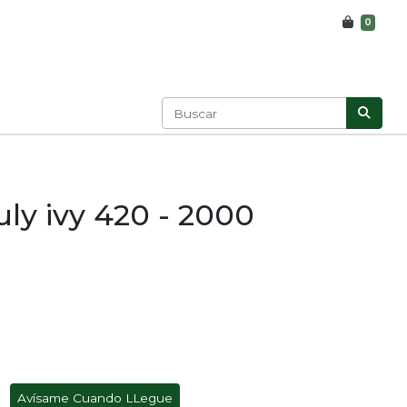
0
uly ivy 420 - 2000
Avísame Cuando LLegue