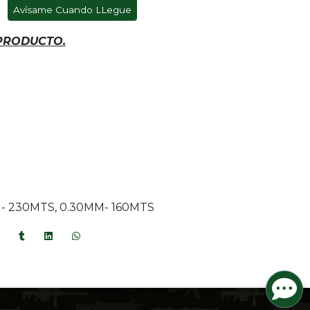
Avísame Cuando LLegue
 PRODUCTO.
- 230MTS, 0.30MM- 160MTS