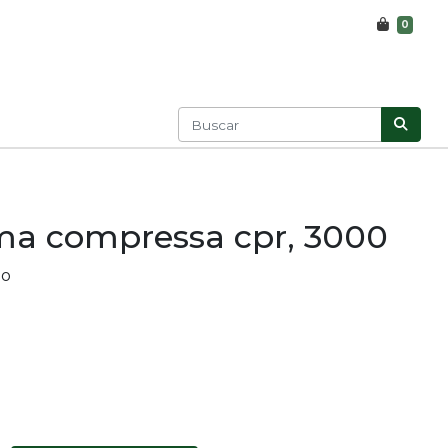
0
ma compressa cpr, 3000
go