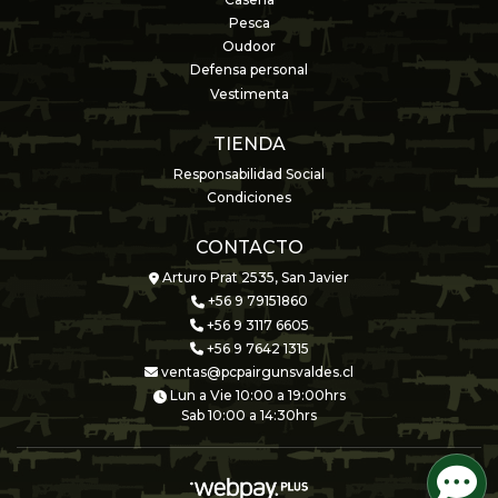
Pesca
Oudoor
Defensa personal
Vestimenta
TIENDA
Responsabilidad Social
Condiciones
CONTACTO
Arturo Prat 2535, San Javier
+56 9 79151860
+56 9 3117 6605
+56 9 7642 1315
ventas@pcpairgunsvaldes.cl
Lun a Vie 10:00 a 19:00hrs
Sab 10:00 a 14:30hrs