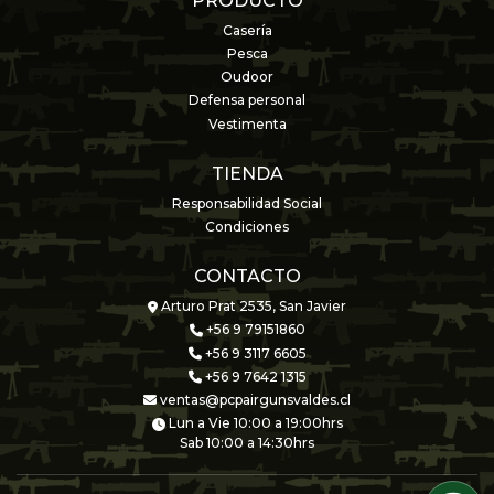
PRODUCTO
Casería
Pesca
Oudoor
Defensa personal
Vestimenta
TIENDA
Responsabilidad Social
Condiciones
CONTACTO
Arturo Prat 2535, San Javier
+56 9 79151860
+56 9 3117 6605
+56 9 7642 1315
ventas@pcpairgunsvaldes.cl
Lun a Vie 10:00 a 19:00hrs
Sab 10:00 a 14:30hrs