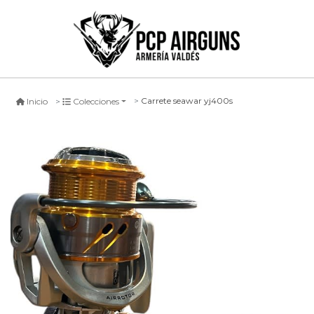
Carrete seawar yj400s
Inicio
Colecciones