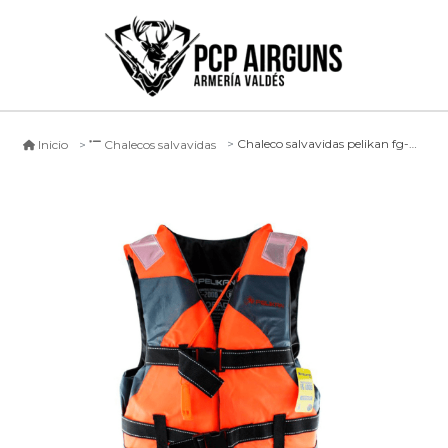
Chaleco salvavidas pelikan fg-2000 - xs
Inicio
Chalecos salvavidas