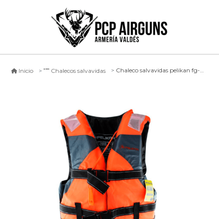
Chaleco salvavidas pelikan fg-2000 - xxl
Inicio
Chalecos salvavidas