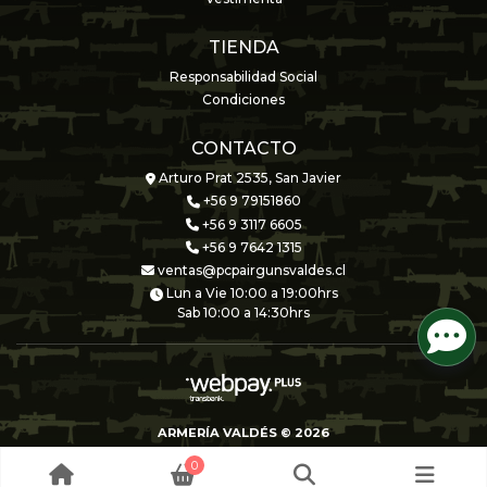
TIENDA
Responsabilidad Social
Condiciones
CONTACTO
Arturo Prat 2535, San Javier
+56 9 79151860
+56 9 3117 6605
+56 9 7642 1315
ventas@pcpairgunsvaldes.cl
Lun a Vie 10:00 a 19:00hrs
Sab 10:00 a 14:30hrs
ARMERÍA VALDÉS © 2026
Creado por
Bsale
0