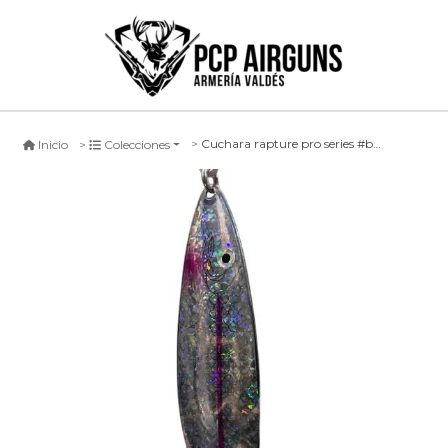
Cuchara rapture pro series #bh, 15cm
Inicio
Colecciones